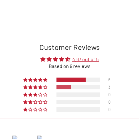
Customer Reviews
4.67 out of 5
Based on 9 reviews
6
3
0
0
0