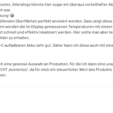
 kosten. Allerdings könnte hier sogar ein überaus vorteilhafter
ch war.
zung! 😀
üfenden Oberflächen perfekt anvisiert werden. Dazu zeigt diese 
 werden die im Display gemessenen Temperaturen mit einem k
hnell und effektiv lokalisiert werden. Hier sollte man aber le
lder zu erhalten.
B-C aufladbaren Akku sehr gut. Daher kann ich diese auch mit e
te ich eine gewisse Auswahl an Produkten, für die ich dann ein
HT „kostenlos“, da für mich ein steuerlicher Wert des Produkts 
ten.