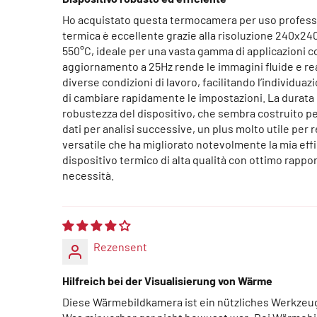
Ho acquistato questa termocamera per uso professio
termica è eccellente grazie alla risoluzione 240x2
550°C, ideale per una vasta gamma di applicazioni co
aggiornamento a 25Hz rende le immagini fluide e reatt
diverse condizioni di lavoro, facilitando l’individu
di cambiare rapidamente le impostazioni. La durata 
robustezza del dispositivo, che sembra costruito per
dati per analisi successive, un plus molto utile per
versatile che ha migliorato notevolmente la mia eff
dispositivo termico di alta qualità con ottimo rappo
necessità.
Rezensent
Hilfreich bei der Visualisierung von Wärme
Diese Wärmebildkamera ist ein nützliches Werkzeug,