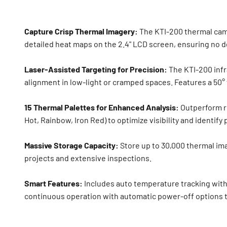
Capture Crisp Thermal Imagery:
The KTI-200 thermal came
detailed heat maps on the 2.4" LCD screen, ensuring no de
Laser-Assisted Targeting for Precision:
The KTI-200 infr
alignment in low-light or cramped spaces. Features a 50° 
15 Thermal Palettes for Enhanced Analysis:
Outperform riv
Hot, Rainbow, Iron Red) to optimize visibility and identify
Massive Storage Capacity:
Store up to 30,000 thermal imag
projects and extensive inspections.
Smart Features:
Includes auto temperature tracking with 
continuous operation with automatic power-off options t