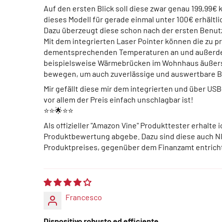
Auf den ersten Blick soll diese zwar genau 199,99€
dieses Modell für gerade einmal unter 100€ erhältli
Dazu überzeugt diese schon nach der ersten Benut
Mit dem integrierten Laser Pointer können die zu pr
dementsprechenden Temperaturen an und außerdem
beispielsweise Wärmebrücken im Wohnhaus äußerst sc
bewegen, um auch zuverlässige und auswertbare Bi
Mir gefällt diese mir dem integrierten und über US
vor allem der Preis einfach unschlagbar ist!
⭐⭐🌟⭐⭐
Als offizieller "Amazon Vine" Produkttester erhal
Produktbewertung abgebe. Dazu sind diese auch NIC
Produktpreises, gegenüber dem Finanzamt entrich
Francesco
Dispositivo robusto ed efficiente