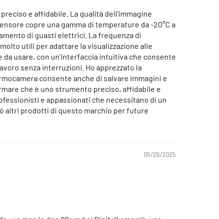
eciso e affidabile. La qualità dell’immagine
l sensore copre una gamma di temperature da -20°C a
amento di guasti elettrici. La frequenza di
lto utili per adattare la visualizzazione alle
e da usare, con un’interfaccia intuitiva che consente
avoro senza interruzioni. Ho apprezzato la
a termocamera consente anche di salvare immagini e
fermare che è uno strumento preciso, affidabile e
ofessionisti e appassionati che necessitano di un
ò altri prodotti di questo marchio per future
05/26/2025