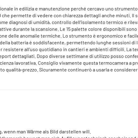
nale in edilizia e manutenzione perché cercavo uno strumento pr
40 che permette di vedere con chiarezza dettagli anche minuti. I
me diagnosi di umidità, controllo dell’isolamento termico e rilev
ive durante la scansione. Le 15 palette colore disponibili sono mo
azione delle anomalie termiche. Lo strumento è ergonomico e facil
della batteria è soddisfacente, permettendo lunghe sessioni di l
 resistere all’uso quotidiano in cantieri e ambienti difficili. L
 report dettagliati. Dopo diverse settimane di utilizzo posso con
icienza lavorativa. Consiglio vivamente questa termocamera a pr
rto qualità-prezzo. Sicuramente continuerò a usarla e considerer
 wenn man Wärme als Bild darstellen will.