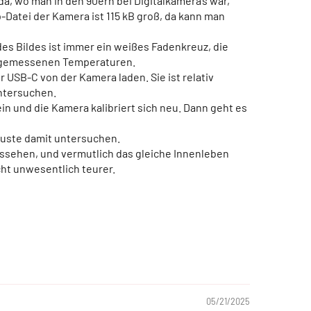
, wo man in den 90ern bei Digitalkamera’s war,
-Datei der Kamera ist 115 kB groß, da kann man
 des Bildes ist immer ein weißes Fadenkreuz, die
ils gemessenen Temperaturen.
 USB-C von der Kamera laden. Sie ist relativ
untersuchen.
ein und die Kamera kalibriert sich neu. Dann geht es
luste damit untersuchen.
aussehen, und vermutlich das gleiche Innenleben
cht unwesentlich teurer.
05/21/2025