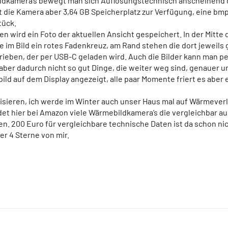
ldkamera’s bewegt man sich Auflösungstechnisch anscheinend da
at die Kamera aber 3,64 GB Speicherplatz zur Verfügung, eine bmp
tück.
en wird ein Foto der aktuellen Ansicht gespeichert. In der Mitte
elle im Bild ein rotes Fadenkreuz, am Rand stehen die dort jewe
ieben, der per USB-C geladen wird. Auch die Bilder kann man per
 aber dadurch nicht so gut Dinge, die weiter weg sind, genauer 
ild auf dem Display angezeigt, alle paar Momente friert es aber 
alisieren, ich werde im Winter auch unser Haus mal auf Wärmever
indet hier bei Amazon viele Wärmebildkamera’s die vergleichbar 
ten. 200 Euro für vergleichbare technische Daten ist da schon ni
r 4 Sterne von mir.