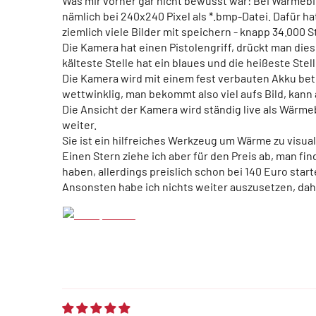
Was mir vorher gar nicht bewusst war: Bei Wärmebi
nämlich bei 240x240 Pixel als *.bmp-Datei. Dafür h
ziemlich viele Bilder mit speichern - knapp 34.000 S
Die Kamera hat einen Pistolengriff, drückt man dies
kälteste Stelle hat ein blaues und die heißeste St
Die Kamera wird mit einem fest verbauten Akku betr
wettwinklig, man bekommt also viel aufs Bild, kann
Die Ansicht der Kamera wird ständig live als Wärmeb
weiter.
Sie ist ein hilfreiches Werkzeug um Wärme zu visu
Einen Stern ziehe ich aber für den Preis ab, man f
haben, allerdings preislich schon bei 140 Euro star
Ansonsten habe ich nichts weiter auszusetzen, dahe