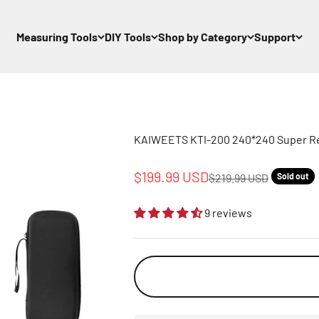
Measuring Tools
DIY Tools
Shop by Category
Support
KAIWEETS KTI-200 240*240 Super Re
Sale price
$199.99 USD
Regular price
$219.99 USD
Sold out
9 reviews