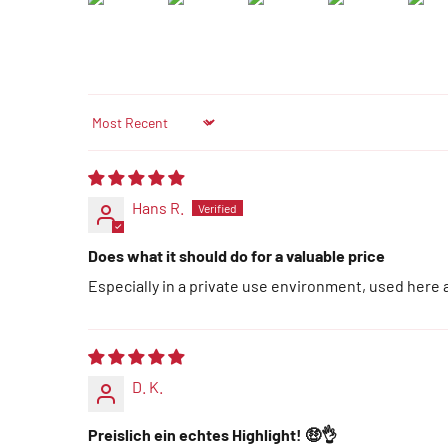
Sort by
Hans R.
Does what it should do for a valuable price
Especially in a private use environment, used here 
D. K.
Preislich ein echtes Highlight! 🤑👌